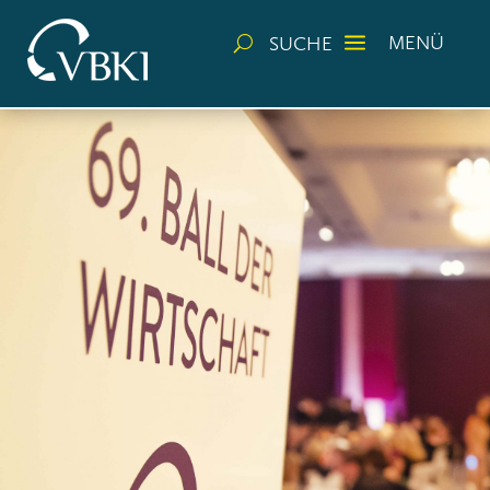
a
MENÜ
SUCHE
U