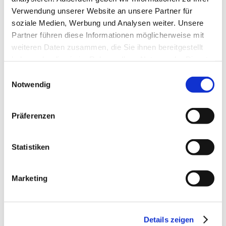
zeigen“
Verwendung unserer Website an unsere Partner für
26.06.23
soziale Medien, Werbung und Analysen weiter. Unsere
Netzwerken für weibliche Führungskräfte:
Partner führen diese Informationen möglicherweise mit
Q&A-Lunch mit Civey-Gründerin Janina
weiteren Daten zusammen, die Sie ihnen bereitgestellt
Mütze
haben oder die sie im Rahmen Ihrer Nutzung der Dienste
gesammelt haben.
Einwilligungsauswahl
Notwendig
Präferenzen
Statistiken
Marketing
Details zeigen