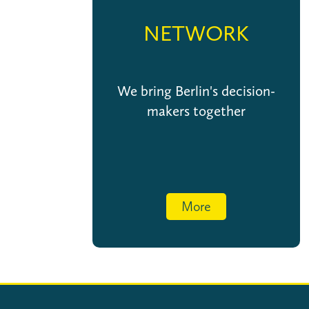
NETWORK
We bring Berlin's decision-
makers together
More