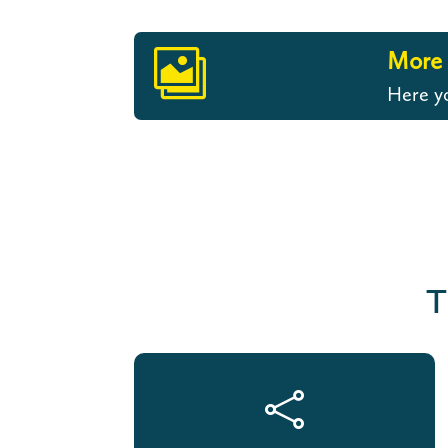
More 

Here yo
T
