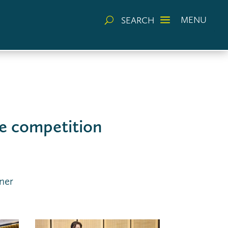
a
MENU
SEARCH
U
pe competition
ner