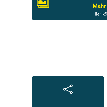

Mehr 
Hier kö
