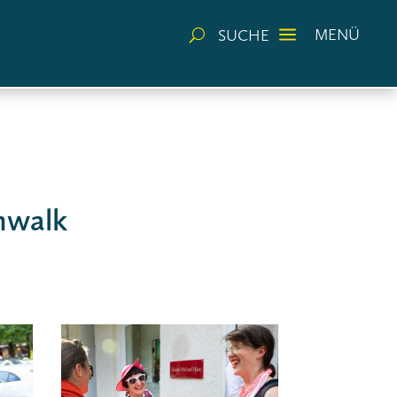
a
MENÜ
SUCHE
U
nwalk