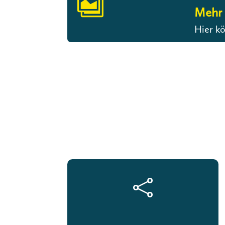

Mehr 
Hier kö
