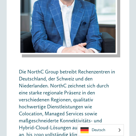
Die NorthC Group betreibt Rechenzentren in
Deutschland, der Schweiz und den
Niederlanden. NorthC zeichnet sich durch
eine starke regionale Präsenz in den
verschiedenen Regionen, qualitativ
hochwertige Dienstleistungen wie
Colocation, Managed Services sowie
maßgeschneiderte Konnektivitäts- und
Hybrid-Cloud-Lösungen aus. NorthC strebt
Deutsch
an, bis 2030 vollständig klimaneutral zu sein,