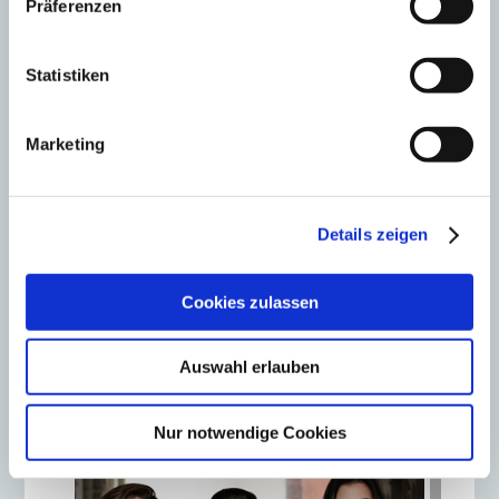
Präferenzen
Statistiken
i-potentials GmbH
Marketing
„Executive Search ist
weit mehr als die
Besetzung einer Position.
Details zeigen
Es geht darum, die
Zukunft von
Cookies zulassen
Unternehmen zu sichern.“
Auswahl erlauben
Nur notwendige Cookies