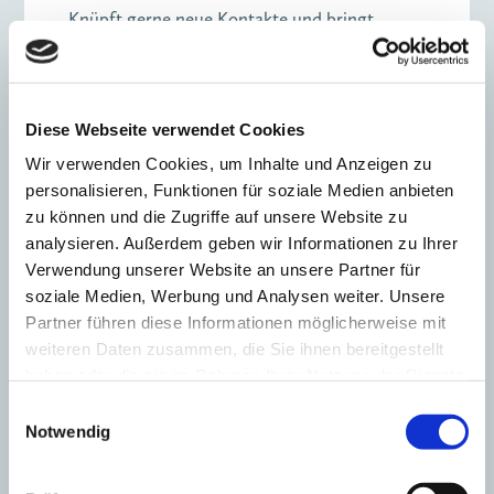
Knüpft gerne neue Kontakte und bringt
Menschen zusammen
Teamplayer – beruflich wie privat mit großer
Leidenschaft für Sport
Diese Webseite verwendet Cookies
Wir verwenden Cookies, um Inhalte und Anzeigen zu
personalisieren, Funktionen für soziale Medien anbieten
Wir sind Mitglied im VBKI, weil…
zu können und die Zugriffe auf unsere Website zu
.… wir uns mit den Menschen und
analysieren. Außerdem geben wir Informationen zu Ihrer
Unternehmen vernetzen wollen, die diese
Verwendung unserer Website an unsere Partner für
Stadt bewegen.
soziale Medien, Werbung und Analysen weiter. Unsere
Partner führen diese Informationen möglicherweise mit
weiteren Daten zusammen, die Sie ihnen bereitgestellt
haben oder die sie im Rahmen Ihrer Nutzung der Dienste
gesammelt haben.
Einwilligungsauswahl
Notwendig