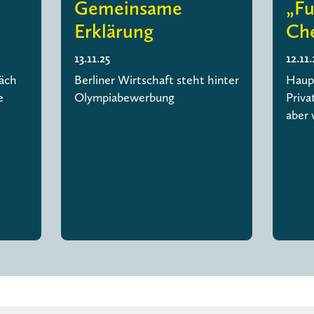
Gemeinsame
„Fu
Erklärung
Che
13.11.25
12.11.
äch
Berliner Wirtschaft steht hinter
Haupt
e
Olympiabewerbung
Priva
aber 