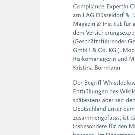
Compliance-Expertin Ch
am LAG Düsseldorf & F
Magazin & Institut für
dem Versicherungsexpe
(Geschäftsführender Ge
GmbH & Co. KG.). Mode
Risikomanagerin und Mi
Kristina Borrmann.
Der Begriff Whistleblo
Enthüllungen des Wikil
spätestens aber seit de
Deutschland unter dem 
zusammengefasst, ist d
insbesondere für den Mi
bekannt. Im Dezember 2