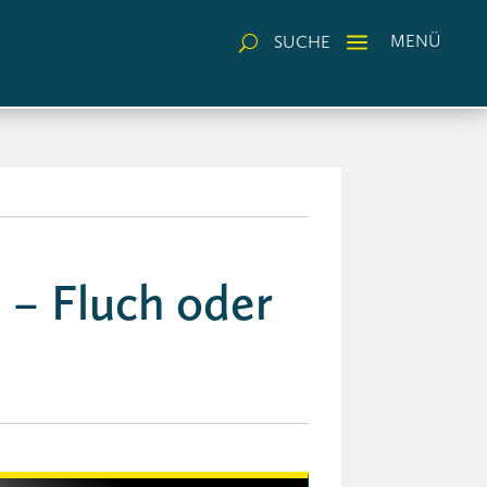
a
MENÜ
SUCHE
U
 – Fluch oder