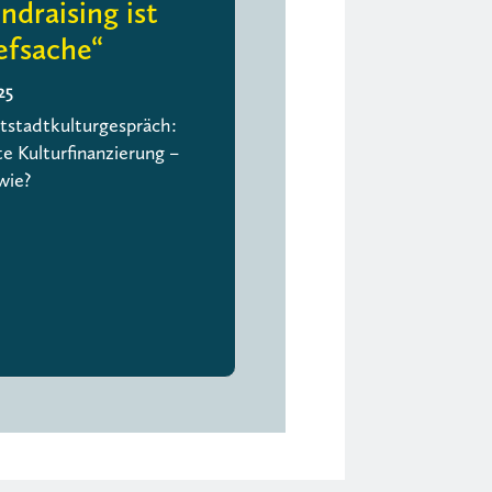
ndraising ist
fsache“
25
stadtkulturgespräch:
te Kulturfinanzierung –
wie?