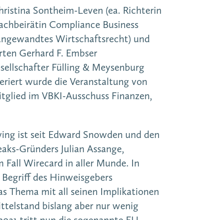
ristina Sontheim-Leven (ea. Richterin
achbeirätin Compliance Business
 angewandtes Wirtschaftsrecht) und
rten Gerhard F. Embser
sellschafter Fülling & Meysenburg
riert wurde die Veranstaltung von
tglied im VBKI-Ausschuss Finanzen,
wing ist seit Edward Snowden und den
eaks-Gründers Julian Assange,
m Fall Wirecard in aller Munde. In
Begriff des Hinweisgebers
as Thema mit all seinen Implikationen
ttelstand bislang aber nur wenig
021 tritt nun die sogenannte EU-