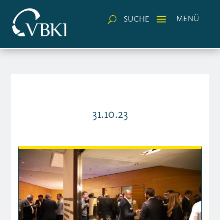
a
MENÜ
SUCHE
U
31.10.23