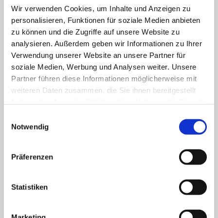
Wir verwenden Cookies, um Inhalte und Anzeigen zu
personalisieren, Funktionen für soziale Medien anbieten
zu können und die Zugriffe auf unsere Website zu
analysieren. Außerdem geben wir Informationen zu Ihrer
Verwendung unserer Website an unsere Partner für
soziale Medien, Werbung und Analysen weiter. Unsere
Partner führen diese Informationen möglicherweise mit
weiteren Daten zusammen, die Sie ihnen bereitgestellt
10 Maßnahmen: So wird
haben oder die sie im Rahmen Ihrer Nutzung der Dienste
gesammelt haben.
Berlin Europas
Einwilligungsauswahl
Notwendig
Gesundheitshauptstadt
24.09.25
Präferenzen
VBKI-Gesundheitsausschuss stellt
Aktionsplan vor und lanciert „Berlin
Statistiken
Health Map“
Marketing