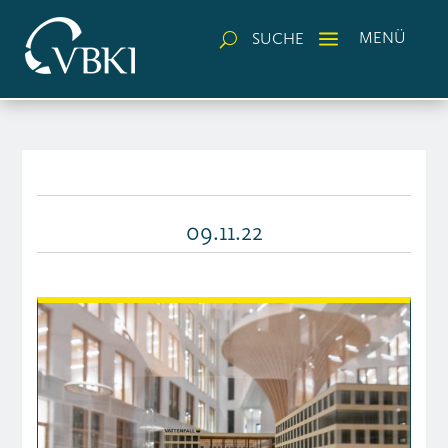
a
MENÜ
SUCHE
U
09.11.22