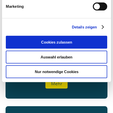
Marketing

Details zeigen
NETZWERK
Cookies zulassen
Wir bringen die Entscheider Berlins zusammen
Auswahl erlauben
Nur notwendige Cookies
Mehr