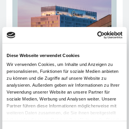
10 Maßnahmen: So wird
Diese Webseite verwendet Cookies
Berlin Europas
Wir verwenden Cookies, um Inhalte und Anzeigen zu
Gesundheitshauptstadt
personalisieren, Funktionen für soziale Medien anbieten
24.09.25
zu können und die Zugriffe auf unsere Website zu
analysieren. Außerdem geben wir Informationen zu Ihrer
VBKI-Gesundheitsausschuss stellt
Verwendung unserer Website an unsere Partner für
Aktionsplan vor und lanciert „Berlin
soziale Medien, Werbung und Analysen weiter. Unsere
Health Map“
Partner führen diese Informationen möglicherweise mit
weiteren Daten zusammen, die Sie ihnen bereitgestellt
haben oder die sie im Rahmen Ihrer Nutzung der Dienste
gesammelt haben.
Einwilligungsauswahl