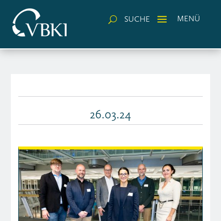
a
MENÜ
SUCHE
U
26.03.24