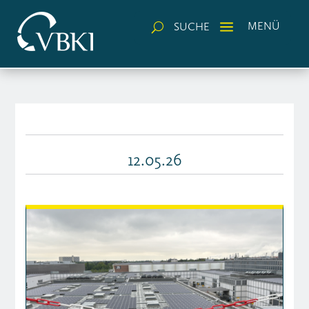
a
MENÜ
SUCHE
U
12.05.26