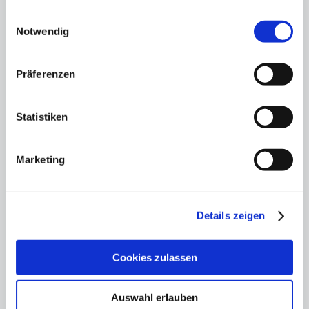
gesammelt haben.
Einwilligungsauswahl
Notwendig
Präferenzen
Statistiken
Marketing
„Fundraising ist
Details zeigen
Chefsache“
12.11.25
Cookies zulassen
Hauptstadtkulturgespräch: Private
Kulturfinanzierung – aber wie?
Auswahl erlauben