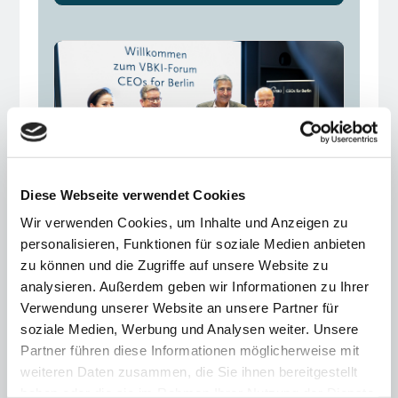
Diese Webseite verwendet Cookies
Wir verwenden Cookies, um Inhalte und Anzeigen zu
personalisieren, Funktionen für soziale Medien anbieten
zu können und die Zugriffe auf unsere Website zu
Gemeinsame Erklärung
analysieren. Außerdem geben wir Informationen zu Ihrer
13.11.25
Verwendung unserer Website an unsere Partner für
soziale Medien, Werbung und Analysen weiter. Unsere
Berliner Wirtschaft steht hinter
Partner führen diese Informationen möglicherweise mit
Olympiabewerbung
weiteren Daten zusammen, die Sie ihnen bereitgestellt
haben oder die sie im Rahmen Ihrer Nutzung der Dienste