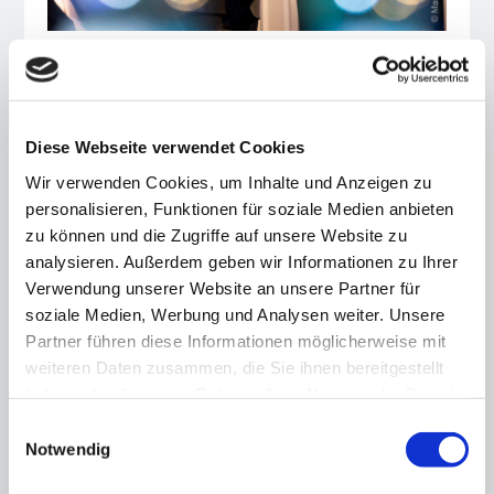
Standortfaktoren und kulturelle Erfahrung
Auch die Frage nach der Attraktivität des
Diese Webseite verwendet Cookies
Kulturstandorts spielt bei der Akquise von privaten
Wir verwenden Cookies, um Inhalte und Anzeigen zu
Partnern eine große Rolle. Salzburg punktet mit
personalisieren, Funktionen für soziale Medien anbieten
touristischem Gesamtpaket, während Berlin mit
zu können und die Zugriffe auf unsere Website zu
internationaler Strahlkraft beeindruckt, aber unter
analysieren. Außerdem geben wir Informationen zu Ihrer
praktischen Hürden leidet – Prof. Ackermann
Verwendung unserer Website an unsere Partner für
verwies etwa auf die mangelnde internationale
soziale Medien, Werbung und Analysen weiter. Unsere
Anbindung des Berliner Flughafens.
Partner führen diese Informationen möglicherweise mit
Fazit: Gemeinsam Verantwortung übernehmen
weiteren Daten zusammen, die Sie ihnen bereitgestellt
haben oder die sie im Rahmen Ihrer Nutzung der Dienste
Der Abend machte deutlich, dass die
gesammelt haben.
Einwilligungsauswahl
Herausforderungen groß sind – doch ebenso groß
Notwendig
ist die Bereitschaft, Verantwortung zu
übernehmen. Kultur braucht Staat und