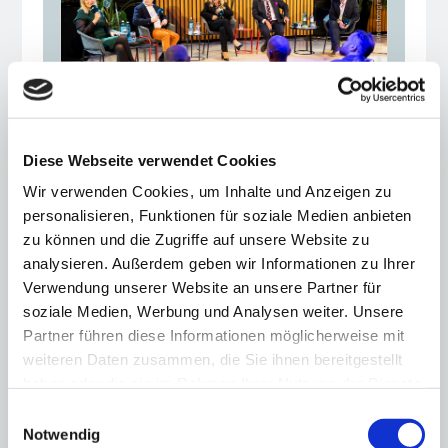
Diese Webseite verwendet Cookies
„Fundraising ist
Wir verwenden Cookies, um Inhalte und Anzeigen zu
Chefsache“
personalisieren, Funktionen für soziale Medien anbieten
12.11.25
zu können und die Zugriffe auf unsere Website zu
analysieren. Außerdem geben wir Informationen zu Ihrer
Hauptstadtkulturgespräch: Private
Verwendung unserer Website an unsere Partner für
Kulturfinanzierung – aber wie?
soziale Medien, Werbung und Analysen weiter. Unsere
Partner führen diese Informationen möglicherweise mit
weiteren Daten zusammen, die Sie ihnen bereitgestellt
haben oder die sie im Rahmen Ihrer Nutzung der Dienste
gesammelt haben.
Einwilligungsauswahl
Notwendig