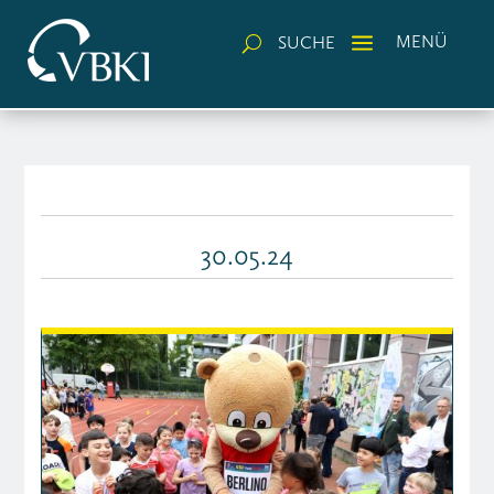
a
MENÜ
SUCHE
U
30.05.24