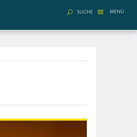
a
MENÜ
SUCHE
U