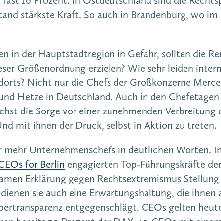
d fast 16 Prozent. In Ostdeutschland sind die Rechts
and stärkste Kraft. So auch in Brandenburg, wo i
eden in der Hauptstadtregion in Gefahr, sollten die 
eser Größenordnung erzielen? Wie sehr leiden inter
dorts? Nicht nur die Chefs der Großkonzerne Merc
 und Hetze in Deutschland. Auch in den Chefetagen 
hst die Sorge vor einer zunehmenden Verbreitung 
nd mit ihnen der Druck, selbst in Aktion zu treten
r mehr Unternehmenschefs in deutlichen Worten. Im
EOs for Berlin
engagierten Top-Führungskräfte der
amen Erklärung gegen Rechtsextremismus Stellung 
edienen sie auch eine Erwartungshaltung, die ihnen a
pertransparenz entgegenschlägt. CEOs gelten heute 