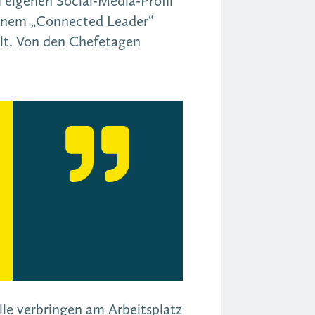
 eigenen Social-Media-Profil
einem „Connected Leader“
lt. Von den Chefetagen

le verbringen am Arbeitsplatz