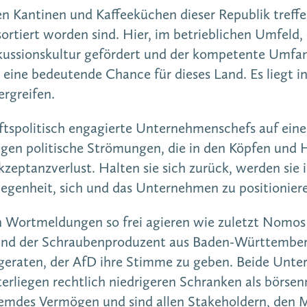
 den Kantinen und Kaffeeküchen dieser Republik tref
orsortiert worden sind. Hier, im betrieblichen Umfe
Diskussionskultur gefördert und der kompetente Umf
t eine bedeutende Chance für dieses Land. Es liegt 
 ergreifen.
aftspolitisch engagierte Unternehmenschefs auf ein
egen politische Strömungen, die in den Köpfen und 
kzeptanzverlust. Halten sie sich zurück, werden sie 
legenheit, sich und das Unternehmen zu positionier
en Wortmeldungen so frei agieren wie zuletzt Nomo
 und der Schraubenproduzent aus Baden-Württember
geraten, der AfD ihre Stimme zu geben. Beide Unt
liegen rechtlich niedrigeren Schranken als börsenn
emdes Vermögen und sind allen Stakeholdern, den 