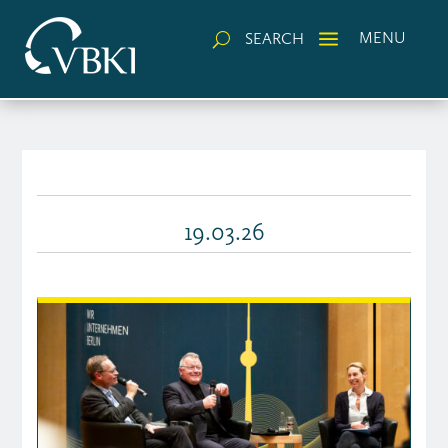
a
MENU
SEARCH
U
19.03.26