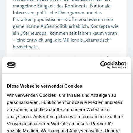
mangelnde Einigkeit des Kontinents. Nationale
Interessen, politische Divergenzen und das
Erstarken populistischer Kräfte erschweren eine
gemeinsame Außenpolitik erheblich. Konzepte wie
ein „Kerneuropa“ kommen seit Jahren kaum voran
– eine Entwicklung, die Müller als „dramatisch“
bezeichnete.
Zugleich stehen die europäischen Gesellschaften
vor strukturellen Herausforderungen:
demografischer Wandel, die Leistungsfähigkeit von
Staat und Verwaltung sowie der Umgang mit
potenziell sinkendem Wohlstand. Eine dauerhaft
Diese Webseite verwendet Cookies
expansive Schuldenpolitik ist kein tragfähiger Weg,
Wir verwenden Cookies, um Inhalte und Anzeigen zu
um notwendige Entscheidungen aufzuschieben.
personalisieren, Funktionen für soziale Medien anbieten
zu können und die Zugriffe auf unsere Website zu
Gleichzeitig, so Mildner, dürfe sich Europa nicht
analysieren. Außerdem geben wir Informationen zu Ihrer
„verzwergen“. Der Kontinent sei weiterhin ein
Verwendung unserer Website an unsere Partner für
wirtschaftliches Schwergewicht – dieses Potenzial
soziale Medien, Werbung und Analysen weiter. Unsere
müsse auch außenpolitisch stärker genutzt