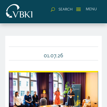
a
MENU
SEARCH
U
01.07.26