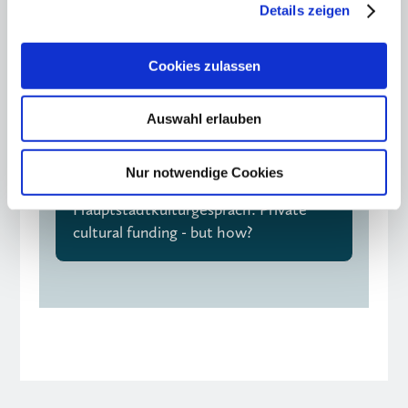
Details zeigen
Cookies zulassen
"Fundraising is a matter
Auswahl erlauben
for the boss"
Nur notwendige Cookies
12.11.25
Hauptstadtkulturgespräch: Private
cultural funding - but how?