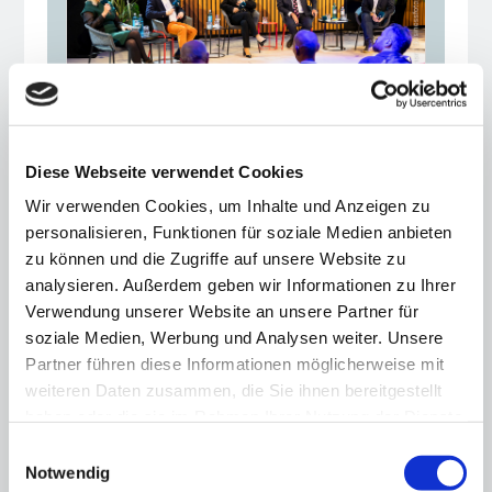
"Fundraising is a matter
Diese Webseite verwendet Cookies
for the boss"
Wir verwenden Cookies, um Inhalte und Anzeigen zu
personalisieren, Funktionen für soziale Medien anbieten
12.11.25
zu können und die Zugriffe auf unsere Website zu
Hauptstadtkulturgespräch: Private
analysieren. Außerdem geben wir Informationen zu Ihrer
cultural funding - but how?
Verwendung unserer Website an unsere Partner für
soziale Medien, Werbung und Analysen weiter. Unsere
Partner führen diese Informationen möglicherweise mit
weiteren Daten zusammen, die Sie ihnen bereitgestellt
haben oder die sie im Rahmen Ihrer Nutzung der Dienste
gesammelt haben.
Einwilligungsauswahl
Notwendig