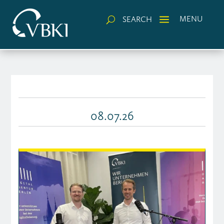
a
MENU
SEARCH
U
08.07.26