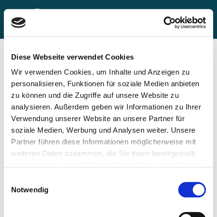
Diese Webseite verwendet Cookies
Wir verwenden Cookies, um Inhalte und Anzeigen zu
personalisieren, Funktionen für soziale Medien anbieten
zu können und die Zugriffe auf unsere Website zu
analysieren. Außerdem geben wir Informationen zu Ihrer
Verwendung unserer Website an unsere Partner für
soziale Medien, Werbung und Analysen weiter. Unsere
Partner führen diese Informationen möglicherweise mit
weiteren Daten zusammen, die Sie ihnen bereitgestellt
haben oder die sie im Rahmen Ihrer Nutzung der Dienste
A celebration of new beginnings
25.05.2023
|
General
,
HIGHLIGHT
,
NETWORK
gesammelt haben.
Einwilligungsauswahl
Notwendig
71st edition of the VBKI Ball - 1,800
managers celebrate spring