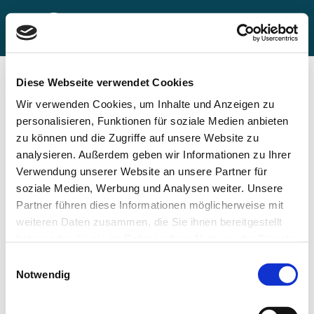
Diese Webseite verwendet Cookies
Wir verwenden Cookies, um Inhalte und Anzeigen zu
personalisieren, Funktionen für soziale Medien anbieten
zu können und die Zugriffe auf unsere Website zu
analysieren. Außerdem geben wir Informationen zu Ihrer
Verwendung unserer Website an unsere Partner für
soziale Medien, Werbung und Analysen weiter. Unsere
Partner führen diese Informationen möglicherweise mit
weiteren Daten zusammen, die Sie ihnen bereitgestellt
haben oder die sie im Rahmen Ihrer Nutzung der Dienste
Bureaucracy and legal uncertainties slow down
hiring
gesammelt haben.
Einwilligungsauswahl
23.12.2022
|
# Commitment & responsibility
,
ENGAGEMENT
Notwendig
Bureaucracy and legal uncertainties slow